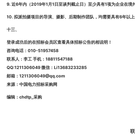
9. 近6年内（2019年1月1日至谈判截止日）至少具有1项为企业在
10. 拟派拍摄项目的导演、摄影、后期制作团队，均需要具有6年
十三、
登录成功后的在招标会员区查看具体招标公告的相说明！
咨询电话：010-51957458
联系人：李工 手机：18811547188
QQ:1211306049 微信：Li13683233285
邮箱：1211306049@qq.com
来源：中国电力招标采购网
编辑：chdtp_采购
联